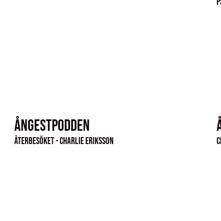
p
Ångestpodden
Återbesöket - Charlie Eriksson
C