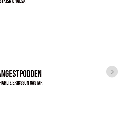
sykisk ohälsa
Ångestpodden
Infe
harlie Eriksson gästar
Charli