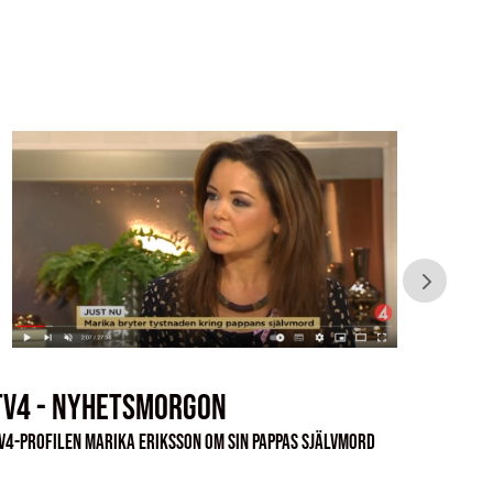
TV4 - NYHETSMORGON
TV 
V4-profilen Marika Eriksson om sin pappas självmord
"Jag sa