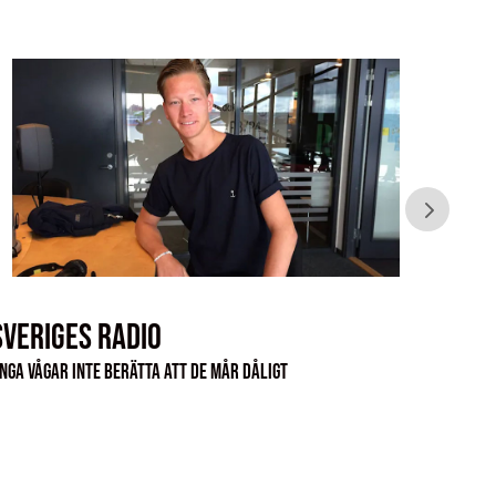
Sveriges Radio
Sver
nga vågar inte berätta att de mår dåligt
Unga vå