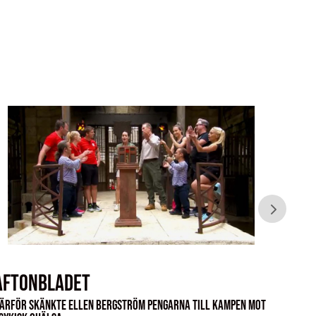
Aftonbladet
Exp
ärför skänkte Ellen Bergström pengarna till kampen mot
Charlie